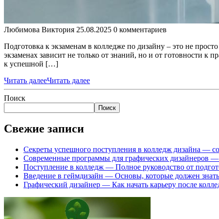
Любимова Виктория
25.08.2025
0 комментариев
Подготовка к экзаменам в колледже по дизайну – это не прост
экзаменах зависит не только от знаний, но и от готовности к
к успешной […]
Читать далее
Читать далее
Поиск
Поиск
Свежие записи
Секреты успешного поступления в колледж дизайна — с
Современные программы для графических дизайнеров — 
Поступление в колледж — Полное руководство от подгот
Введение в геймдизайн — Основы, которые должен знат
Графический дизайнер — Как начать карьеру после колл